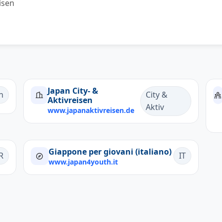
isen
Japan City- &
n
City &
Aktivreisen
Aktiv
www.japanaktivreisen.de
Giappone per giovani (italiano)
R
IT
www.japan4youth.it
Company
Offene Stellen