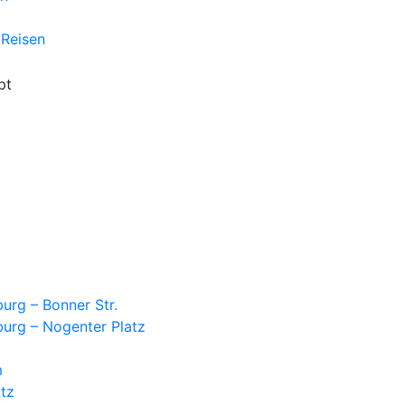
 Reisen
urg – Bonner Str.
burg – Nogenter Platz
m
tz