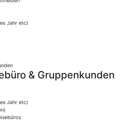
intmedien
es Jahr etc)
unden
isebüro & Gruppenkunden
es Jahr etc)
en)
eisebüros