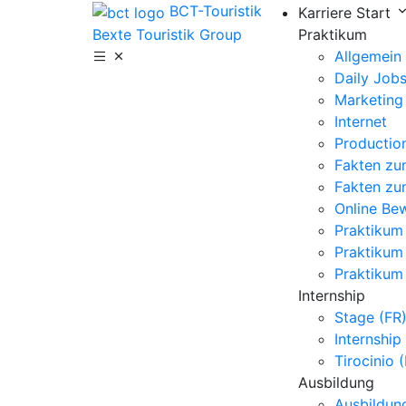
BCT-Touristik
Karriere Start
Bexte Touristik Group
Praktikum
Allgemein
Daily Job
Marketing
Internet
Production
Fakten zum
Fakten zu
Online Be
Praktikum
Praktikum
Praktikum
Internship
Stage (FR
Internship
Tirocinio (
Ausbildung
Ausbildung