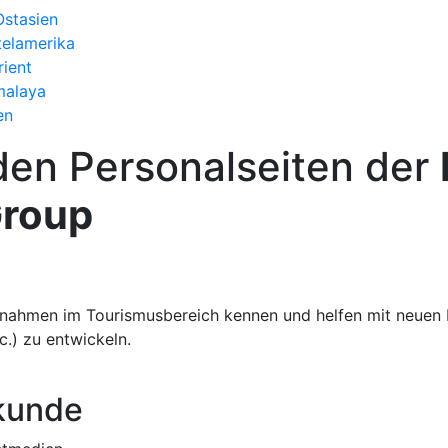
Ostasien
telamerika
rient
malaya
en
den Personalseiten der
Group
ßnahmen im Tourismusbereich kennen und helfen mit neuen
.) zu entwickeln.
dkunde