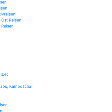
sen
isen
ivreisen
 Ost Reisen
 Reisen
Tibet
n
Laos, Kamodscha
isen
en