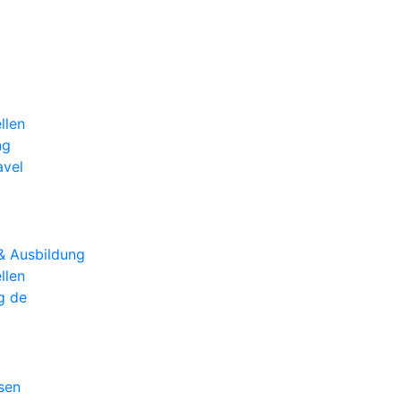
llen
ng
avel
& Ausbildung
llen
g de
sen