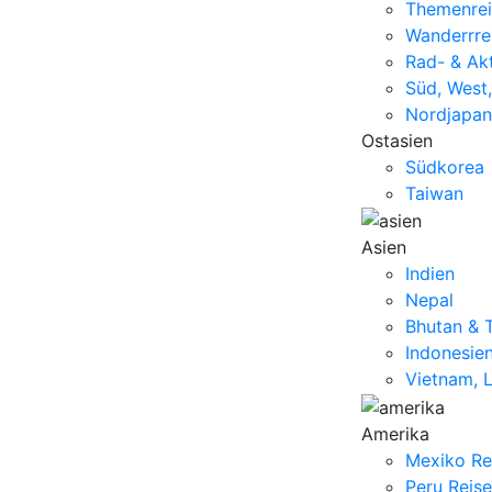
Themenrei
Wanderrre
Rad- & Akt
Süd, West,
Nordjapan
Ostasien
Südkorea
Taiwan
Asien
Indien
Nepal
Bhutan & 
Indonesie
Vietnam, 
Amerika
Mexiko Re
Peru Reis