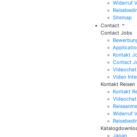
Widerruf 
Reisebedi
Sitemap
Contact
Contact Jobs
Bewerbun
Applicati
Kontakt J
Contact J
Videochat
Video Int
Kontakt Reisen
Kontakt R
Videochat
Reiseanm
Widerruf 
Reisebedi
Katalogdownlo
Japan