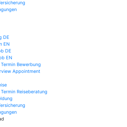
Versicherung
ngungen
g DE
on EN
ob DE
ob EN
 Termin Bewerbung
erview Appointment
eise
 Termin Reiseberatung
eldung
Versicherung
ngungen
ad